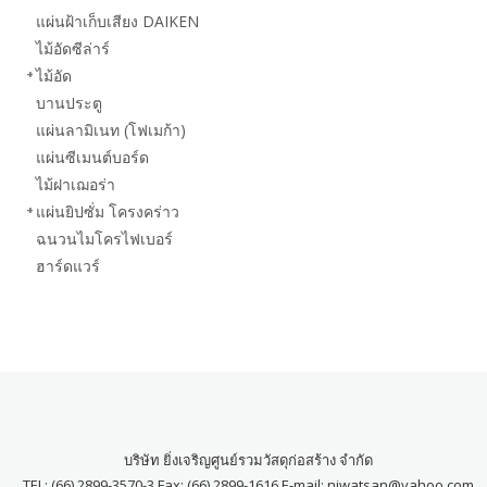
แผ่นฝ้าเก็บเสียง DAIKEN
ไม้อัดซีล่าร์
ไม้อัด
บานประตู
แผ่นลามิเนท (โฟเมก้า)
แผ่นซีเมนต์บอร์ด
ไม้ฝาเฌอร่า
แผ่นยิปซั่ม โครงคร่าว
ฉนวนไมโครไฟเบอร์
ฮาร์ดแวร์
บริษัท ยิ่งเจริญศูนย์รวมวัสดุก่อสร้าง จำกัด
TEL: (66) 2899-3570-3 Fax: (66) 2899-1616 E-mail: niwatsan@yahoo.com