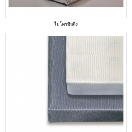
ไมโครซิลลิ่ง