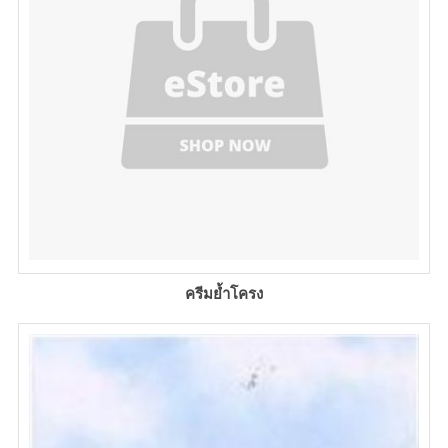
ครีมย้ำโครง