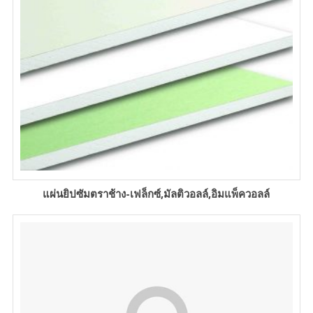
แผ่นยิปซัมตราช้าง-เฟล็กซ์,มัลติวอลล์,อิมแพ็ควอลล์