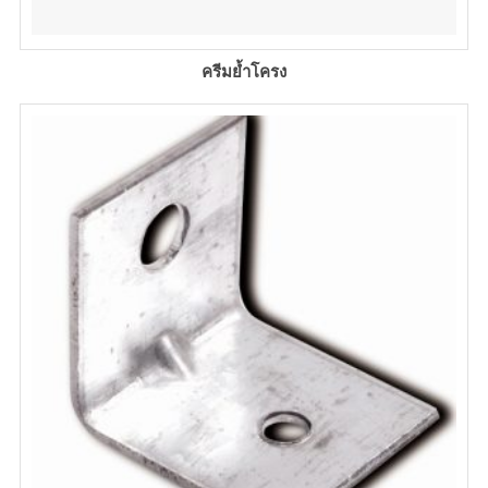
ครีมย้ำโครง