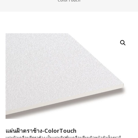
ColorTouch
แผ่นฝ้าตราช้าง-ColorTouch
แผ่นฝ้าเคลือบสีตราช้าง เป็นแผ่นยิปซั่มเคลือบสีบนผิวหน้าสำเร็จรูป มี