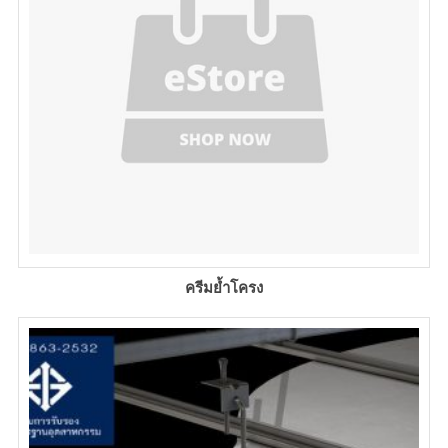
ครีมย้ำโครง