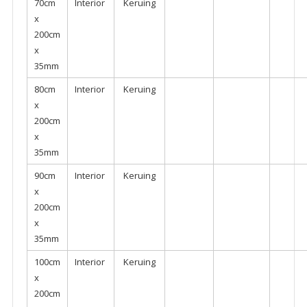
70cm
Interior
Keruing
x
200cm
x
35mm
80cm
Interior
Keruing
x
200cm
x
35mm
90cm
Interior
Keruing
x
200cm
x
35mm
100cm
Interior
Keruing
x
200cm