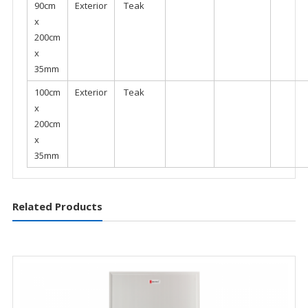
90cm
Exterior
Teak
x
200cm
x
35mm
100cm
Exterior
Teak
x
200cm
x
35mm
Related Products