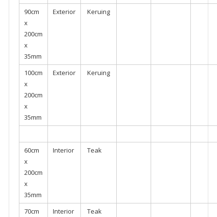
90cm
Exterior
Keruing
x
200cm
x
35mm
100cm
Exterior
Keruing
x
200cm
x
35mm
60cm
Interior
Teak
x
200cm
x
35mm
70cm
Interior
Teak