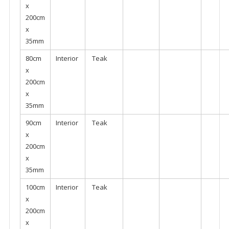
x
200cm
x
35mm
80cm
Interior
Teak
x
200cm
x
35mm
90cm
Interior
Teak
x
200cm
x
35mm
100cm
Interior
Teak
x
200cm
x