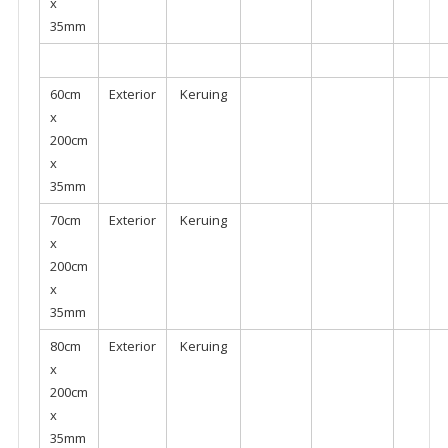
x
35mm
60cm
Exterior
Keruing
x
200cm
x
35mm
70cm
Exterior
Keruing
x
200cm
x
35mm
80cm
Exterior
Keruing
x
200cm
x
35mm