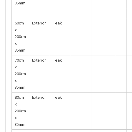
35mm
60cm
Exterior
Teak
x
200cm
x
35mm
70cm
Exterior
Teak
x
200cm
x
35mm
80cm
Exterior
Teak
x
200cm
x
35mm