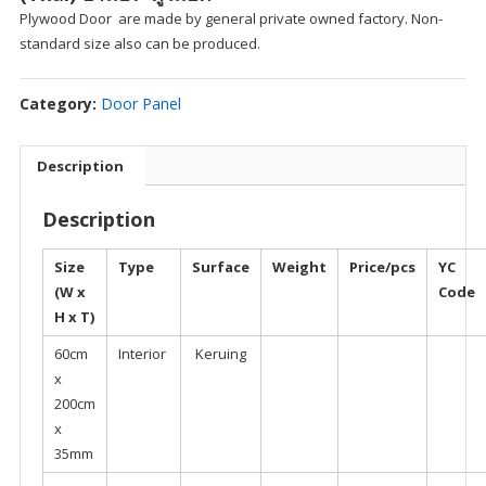
Plywood Door are made by general private owned factory. Non-
standard size also can be produced.
Category:
Door Panel
Description
Description
Size
Type
Surface
Weight
Price/pcs
YC
(W x
Code
H x T)
60cm
Interior
Keruing
x
200cm
x
35mm